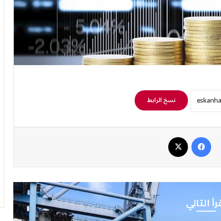
نسخ الرابط
فيسبوك
‫X
رأ التالي