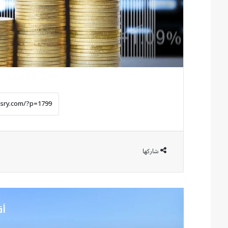
شاركها
أق