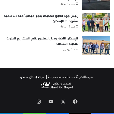
منذ 17 ساعة
رئيس جهاز العبور الجديدة يتابع ميدانياً معدلات تنفيذ
مشروعات الإسكان
منذ 17 ساعة
الإسكان الأخضر وديارنا ..مندور يتابع المشاريع الجارية
بمدينة السادات
منذ يومين
حقوق النشر © جميع الحقوق محفوظة | موقع إسكان حصرى
‫X
فيسبوك
‫YouTube
انستقرام