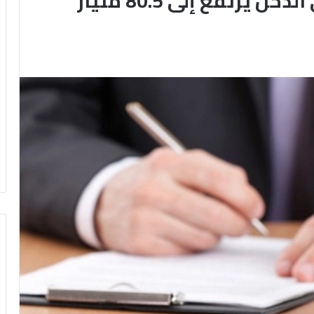
التمويل العقارى لمحدودى الدخل يرتفع إلى 80.5 مليار