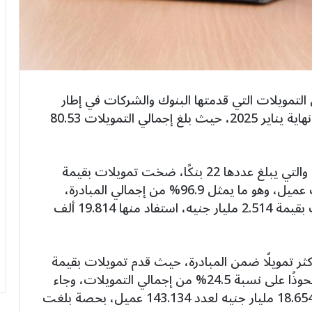
تمويلات التي قدمتها البنوك والشركات في إطار
مبادرة التمويل العقاري لمحدودي الدخل حتى نهاية يناير 2025، حيث بلغ إجمالي التمويلات 80.53
وأظهر التقرير أن البنوك المشاركة في المبادرة، والتي يبلغ عددها 22 بنكًا، ضخت تمويلات بقيمة
78.019 مليار جنيه، استفاد منها 595.002 ألف عميل، وهو ما يمثل 96.9% من إجمالي المبادرة،
بينما قدمت شركات التمويل العقاري تمويلات بقيمة 2.514 مليار جنيه، استفاد منها 19.814 ألف
كثر تمويلًا ضمن المبادرة، حيث قدم تمويلات بقيمة
19.737 مليار جنيه لنحو 156.744 عميل، مستحوذًا على نسبة 24.5% من إجمالي التمويلات، وجاء
بنك مصر في المرتبة الثانية بتمويلات بلغت 18.654 مليار جنيه لعدد 143.134 عميل، بحصة بلغت