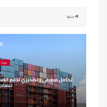
شاركها
أق
بنوك 
16 يونيو،
تكامل مصرفي وتصديري لدعم المشرو
للصادر