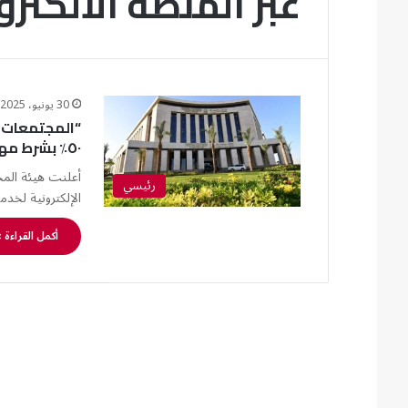
عبر المنصة الالكترونية
30 يونيو، 2025
“المجتمعات ا
٥٠٪؜ بشرط مهم
أعلنت هيئة المج
رئيسي
الإلكترونية لخد
أكمل القراءة 